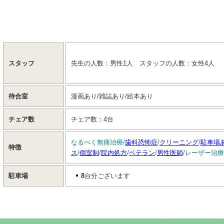
スタッフ
先生の人数：男性
1
人 スタッフの人数：女性
4
人
待合室
漫画あり
/
雑誌あり
/
絵本あり
チェア数
チェア数：
4
台
なるべく無痛治療/
歯科恐怖症
/
クリーニング
/
駐車場
特徴
ス
/
個室制
/
院内処方
/
ベテラン
/
男性医師
/レーザー治療
駐車場
8
台分ございます