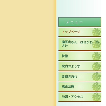
メニュー
トップページ
歯医者さん はせがわ の
方針
特徴
院内のようす
診察の流れ
矯正治療
地図・アクセス