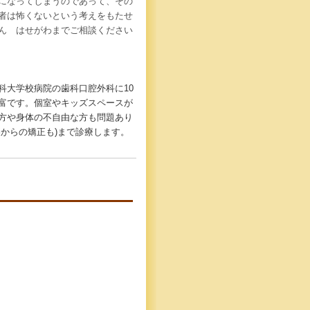
になってしまうのであって、その
者は怖くないという考えをもたせ
ん はせがわまでご相談ください
科大学校病院の歯科口腔外科に
10
富です。個室やキッズスペースが
方や身体の不自由な方も問題あり
裏からの矯正も
)
まで診療します。