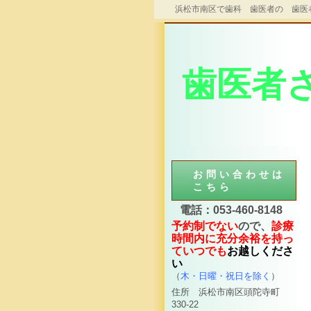
浜松市南区で歯科 歯医者の 歯医
歯医者さ
お問い合わせは
こちら
電話：053-460-8148
予約制でない
ので、
診療
時間内に充分余裕を持っ
ていつでも
お
越しくださ
い
（
木・日曜・祝日を除く
）
住所 浜松市南区頭陀寺町
330-22