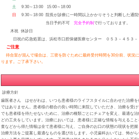
土
9:30～13:00 15:00～18:00
日
9:30～18:00 院長が診療に一時間以上かかりそうと判断した通
当日予約不可
完全予約制
で行っております。
木祝 休診日
日祝の応急処置は、浜松市口腔保健医療センター ０５３－４５３－６
ご注意
待合室が混んで場合は、三密を防ぐために最終受付時間を30分前、状況に
ります。ご了承下さい。
診療方針
歯医者さん はせがわは、いつも患者様のライフスタイルに合わせた治療を
ではありません。患者様の都合の良い時間に来院していただき、治療を受け
でも患者様を待たせないために、治療の種類ごとにチェアを変え、最適な治
どの工夫をしています。治療においては、患者様に正確な情報を与えること
査などから得た情報は全て患者様に与え、ご自身のお口の状態の現状を把握
治療方法をご提案し最適なものを選び出します。小児歯科おいては、怖がら