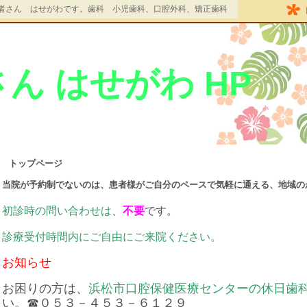
者さん はせがわです。歯科 小児歯科、口腔外科、矯正歯科
ん はせがわ HP
トップページ
当院が予約制でないのは、患者様がご自分のペースで気軽に通える、地域の
初診時の問い合わせは
、
不要
です。
診療受付時間内にご自由にご来院ください。
お知らせ
お困りの方は、
浜松市口腔保健医療センターの休日歯
い。☎０５３－４５３－６１２９