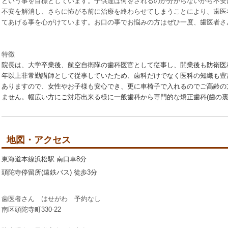
という事を目標としています。子供達は何をされるのか分からないから不安
不安を解消し、さらに怖がる前に治療を終わらせてしまうことにより、歯医
てあげる事を心がけています。お口の事でお悩みの方はぜひ一度、歯医者さ
特徴
院長は、大学卒業後、航空自衛隊の歯科医官として従事し、開業後も防衛医
年以上非常勤講師として従事していたため、歯科だけでなく医科の知織も豊
ありますので、女性やお子様も安心でき、更に車椅子で入れるのでご高齢の
ません。幅広い方にご対応出来る様に一般歯科から専門的な矯正歯科
(
歯の
地図・アクセス
東海道本線浜松駅
南口車
8
分
頭陀寺停留所
(
遠鉄バス
)
徒歩
3
分
歯医者さん はせがわ 予約なし
南区頭陀寺町330-22