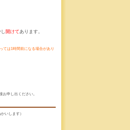
少し
開けて
あります。
っては1時間前になる場合があり
接お申し出ください。
おねかいします）